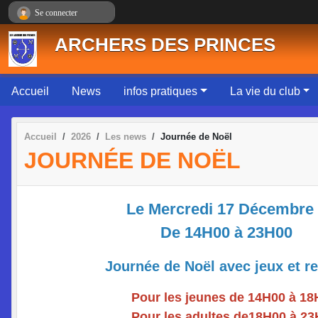
Panneau de gestion des cookies
Se connecter
ARCHERS DES PRINCES
Accueil
News
infos pratiques
La vie du club
Accueil
2026
Les news
Journée de Noël
JOURNÉE DE NOËL
Le Mercredi 17 Décembre
De 14H00 à 23H00
Journée de Noël avec jeux et rest
Pour les jeunes de 14H00 à 18H
Pour les adultes de18H00 à 23