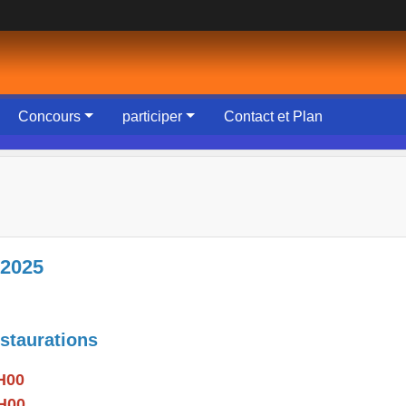
Concours
participer
Contact et Plan
 2025
aurations
00
H00