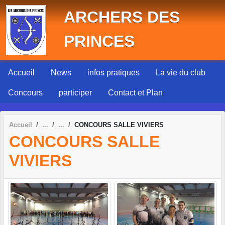
Panneau de gestion des cookies
ARCHERS DES
PRINCES
Accueil
News
infos pratiques
La vie du club
Concours
participer
Contact et Plan
Accueil
CONCOURS SALLE VIVIERS
CONCOURS SALLE
VIVIERS