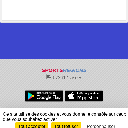
SPORTS
REGIONS
672617
visites
Charte cookies
Gestion des cookies
Ce site utilise des cookies et vous donne le contrôle sur ceux
Informations légales
Signaler un contenu inapproprié
que vous souhaitez activer
Tout accepter
Tout refuser
Personnaliser
Envie de participer ?
Connexion