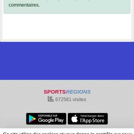
commentaires.
SPORTS
REGIONS
672581
visites
Charte cookies
Gestion des cookies