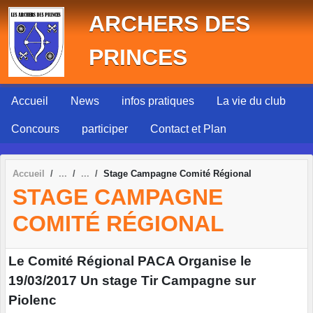
Panneau de gestion des cookies
ARCHERS DES
PRINCES
Accueil
News
infos pratiques
La vie du club
Concours
participer
Contact et Plan
Accueil
Stage Campagne Comité Régional
STAGE CAMPAGNE
COMITÉ RÉGIONAL
Le Comité Régional PACA Organise le
19/03/2017 Un stage Tir Campagne sur
Piolenc