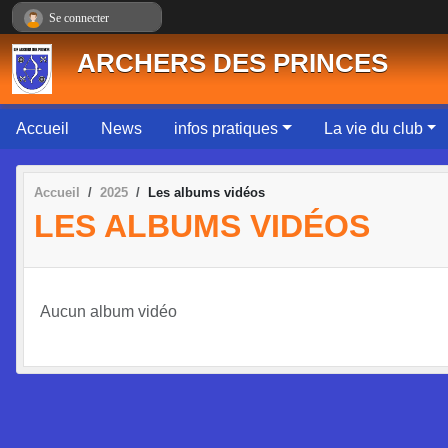
Panneau de gestion des cookies
Se connecter
ARCHERS DES PRINCES
Accueil
News
infos pratiques
La vie du club
Accueil
2025
Les albums vidéos
LES ALBUMS VIDÉOS
Aucun album vidéo